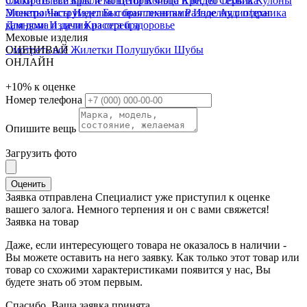
блоки
Смотреть всё
Телевизоры и мониторы
Браслеты
Цепи
Кольца
Фото и видео техника
Кресты
Серьги
Кулоны
Электроинструмент
Монеты
Часы
Изделия с бриллиантами
Бытовая техника
Разное
Изделия с п/драг
Аудиотехника
Для дома и дачи
камнями
Изделия из серебра
Красота и здоровье
Меховые изделия
Смотреть всё
ОЦЕНИВАЙ
Жилетки
Полушубки
Шубы
ОНЛАЙН
+10%
к оценке
Номер телефона
Опишите вещь
Загрузить фото
Оценить
Заявка отправлена
Специалист уже приступил к оценке
вашего залога. Немного терпения и он с вами свяжется!
Заявка на товар
Даже, если интересующего товара не оказалось в наличии -
Вы можете оставить на него заявку. Как только этот товар или
товар со схожими характеристиками появится у нас, Вы
будете знать об этом первым.
Спасибо, Ваша заявка принята.