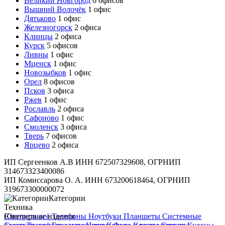
Великий Новгород
6 офисов
Вышний Волочёк
1 офис
Дятьково
1 офис
Железногорск
2 офиса
Клинцы
2 офиса
Курск
5 офисов
Ливны
1 офис
Мценск
1 офис
Новозыбков
1 офис
Орел
8 офисов
Псков
3 офиса
Ржев
1 офис
Рославль
2 офиса
Сафоново
1 офис
Смоленск
3 офиса
Тверь
7 офисов
Ярцево
2 офиса
ИП Сергеенков А.В ИНН 672507329608, ОГРНИП
314673323400086
ИП Комиссарова О. А. ИНН 673200618464, ОГРНИП
319673300000072
Категории
Техника
Смотреть всё
Ювелирные изделия
Телефоны
Ноутбуки
Планшеты
Системные