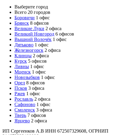
Выберите город
Всего 20 городов
Боровичи
1 офис
Брянск
8 офисов
Великие Луки
2 офиса
Великий Новгород
6 офисов
Вышний Волочёк
1 офис
Дятьково
1 офис
Железногорск
2 офиса
Клинцы
2 офиса
Курск
5 офисов
Ливны
1 офис
Мценск
1 офис
Новозыбков
1 офис
Орел
8 офисов
Псков
3 офиса
Ржев
1 офис
Рославль
2 офиса
Сафоново
1 офис
Смоленск
3 офиса
Тверь
7 офисов
Ярцево
2 офиса
ИП Сергеенков А.В ИНН 672507329608, ОГРНИП