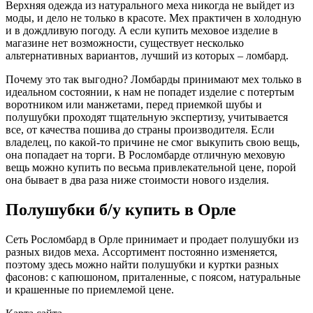
Верхняя одежда из натурального меха никогда не выйдет из
моды, и дело не только в красоте. Мех практичен в холодную
и в дождливую погоду. А если купить меховое изделие в
магазине нет возможности, существует несколько
альтернативных вариантов, лучший из которых – ломбард.
Почему это так выгодно? Ломбарды принимают мех только в
идеальном состоянии, к нам не попадет изделие с потертым
воротником или манжетами, перед приемкой шубы и
полушубки проходят тщательную экспертизу, учитывается
все, от качества пошива до страны производителя. Если
владелец, по какой-то причине не смог выкупить свою вещь,
она попадает на торги. В Росломбарде отличную меховую
вещь можно купить по весьма привлекательной цене, порой
она бывает в два раза ниже стоимости нового изделия.
Полушубки б/у купить в Орле
Сеть Росломбард в Орле принимает и продает полушубки из
разных видов меха. Ассортимент постоянно изменяется,
поэтому здесь можно найти полушубки и куртки разных
фасонов: с капюшоном, приталенные, с поясом, натуральные
и крашенные по приемлемой цене.