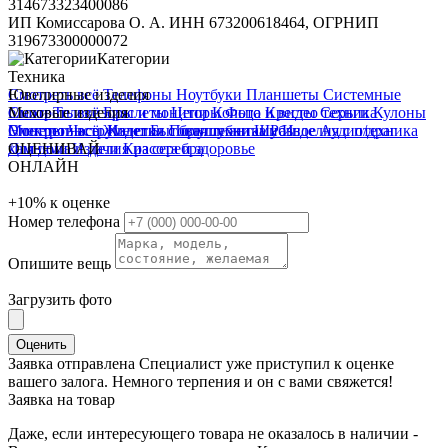
314673323400086
ИП Комиссарова О. А. ИНН 673200618464, ОГРНИП
319673300000072
Категории
Техника
Смотреть всё
Ювелирные изделия
Телефоны
Ноутбуки
Планшеты
Системные
блоки
Смотреть всё
Меховые изделия
Телевизоры и мониторы
Браслеты
Цепи
Кольца
Фото и видео техника
Кресты
Серьги
Кулоны
Электроинструмент
Монеты
Смотреть всё
Часы
Жилетки
Изделия с бриллиантами
Бытовая техника
Полушубки
Шубы
Разное
Изделия с п/драг
Аудиотехника
Для дома и дачи
камнями
ОЦЕНИВАЙ
Изделия из серебра
Красота и здоровье
ОНЛАЙН
+10%
к оценке
Номер телефона
Опишите вещь
Загрузить фото
Оценить
Заявка отправлена
Специалист уже приступил к оценке
вашего залога. Немного терпения и он с вами свяжется!
Заявка на товар
Даже, если интересующего товара не оказалось в наличии -