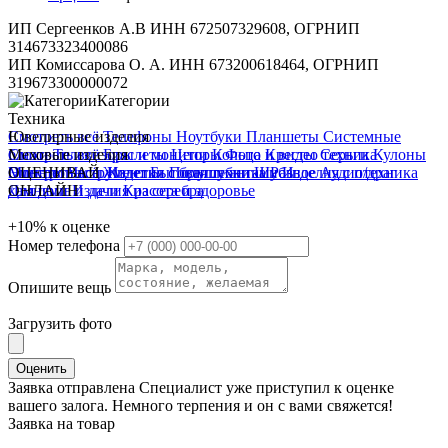
ИП Сергеенков А.В ИНН 672507329608, ОГРНИП
314673323400086
ИП Комиссарова О. А. ИНН 673200618464, ОГРНИП
319673300000072
Категории
Техника
Смотреть всё
Ювелирные изделия
Телефоны
Ноутбуки
Планшеты
Системные
блоки
Смотреть всё
Меховые изделия
Телевизоры и мониторы
Браслеты
Цепи
Кольца
Фото и видео техника
Кресты
Серьги
Кулоны
Электроинструмент
Монеты
Смотреть всё
ОЦЕНИВАЙ
Часы
Жилетки
Изделия с бриллиантами
Бытовая техника
Полушубки
Шубы
Разное
Изделия с п/драг
Аудиотехника
Для дома и дачи
камнями
ОНЛАЙН
Изделия из серебра
Красота и здоровье
+10%
к оценке
Номер телефона
Опишите вещь
Загрузить фото
Оценить
Заявка отправлена
Специалист уже приступил к оценке
вашего залога. Немного терпения и он с вами свяжется!
Заявка на товар