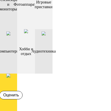
Игровые
и
Фотоаппараты
приставки
мониторы
Хобби и
омпьютеры
Аудиотехника
отдых
Оценить