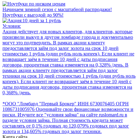
Начинаем зимний сезон с масштабной распродажи!
Ноутбуки с выгодой до 90%!
Условия:
Акция действует для новых клиентов, для клиентов, которые
произвели выкуп в другом ломбарде города и документально
могут это подтвердить. В рамках акции клиенту
предоставляется займ под залог золота на срок 10 дней
стоимостью 1 рубль (один рубль ноль копеек). Если клиент не
возвращает заём в течение 10 дней с даты подписания
договора, процентная ставка изменяется на 0,328% /день. В
рамках акции клиенту предоставляется займ под залог
техники на срок 10 дней стоимостью 1 рубль (один рубль ноль
копеек). Если клиент не возвращает заём в течение 10 дней с
даты подписания договора, процентная ставка изменяется на
0,368% /день.
*ООО "Ломбард "Первый Брокер" ИНН 6730076405 ОГРН
1086731005976 Оценивайте свои финансовые возможности и
риски. Изучите все "условия займа" на сайте ruslomard.ru в
разделе условия займа. Полная стоимость кредита может
составлять от 0,1% годовых до 120,079% годовых под залог
золота и 134,605% годовых под залог техники.
Карта сайта