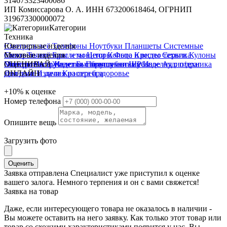
314673323400086
ИП Комиссарова О. А. ИНН 673200618464, ОГРНИП
319673300000072
Категории
Техника
Смотреть всё
Ювелирные изделия
Телефоны
Ноутбуки
Планшеты
Системные
блоки
Смотреть всё
Меховые изделия
Телевизоры и мониторы
Браслеты
Цепи
Кольца
Фото и видео техника
Кресты
Серьги
Кулоны
Электроинструмент
Монеты
Смотреть всё
ОЦЕНИВАЙ
Часы
Жилетки
Изделия с бриллиантами
Бытовая техника
Полушубки
Шубы
Разное
Изделия с п/драг
Аудиотехника
Для дома и дачи
камнями
ОНЛАЙН
Изделия из серебра
Красота и здоровье
+10%
к оценке
Номер телефона
Опишите вещь
Загрузить фото
Оценить
Заявка отправлена
Специалист уже приступил к оценке
вашего залога. Немного терпения и он с вами свяжется!
Заявка на товар
Даже, если интересующего товара не оказалось в наличии -
Вы можете оставить на него заявку. Как только этот товар или
товар со схожими характеристиками появится у нас, Вы