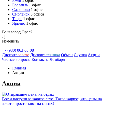
Ржев
1 офис
Рославль
1 офис
Сафоново
1 офис
Смоленск
3 офиса
Тверь
1 офис
Ярцево
1 офис
Ваш город Орел?
Да
Изменить
+7 (930) 063-03-08
Дисконт
золото
Дисконт
техника
Обмен
Скупка
Акции
Частые вопросы
Контакты
Ломбард
Главная
Акции
Акции
Вот и наступило жаркое лето! Такое жаркое, что цены на
золото просто тают на глазах!