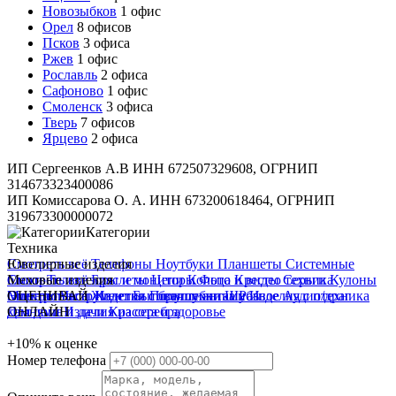
Новозыбков
1 офис
Орел
8 офисов
Псков
3 офиса
Ржев
1 офис
Рославль
2 офиса
Сафоново
1 офис
Смоленск
3 офиса
Тверь
7 офисов
Ярцево
2 офиса
ИП Сергеенков А.В ИНН 672507329608, ОГРНИП
314673323400086
ИП Комиссарова О. А. ИНН 673200618464, ОГРНИП
319673300000072
Категории
Техника
Смотреть всё
Ювелирные изделия
Телефоны
Ноутбуки
Планшеты
Системные
блоки
Смотреть всё
Меховые изделия
Телевизоры и мониторы
Браслеты
Цепи
Кольца
Фото и видео техника
Кресты
Серьги
Кулоны
Электроинструмент
Монеты
Смотреть всё
ОЦЕНИВАЙ
Часы
Жилетки
Изделия с бриллиантами
Бытовая техника
Полушубки
Шубы
Разное
Изделия с п/драг
Аудиотехника
Для дома и дачи
камнями
ОНЛАЙН
Изделия из серебра
Красота и здоровье
+10%
к оценке
Номер телефона