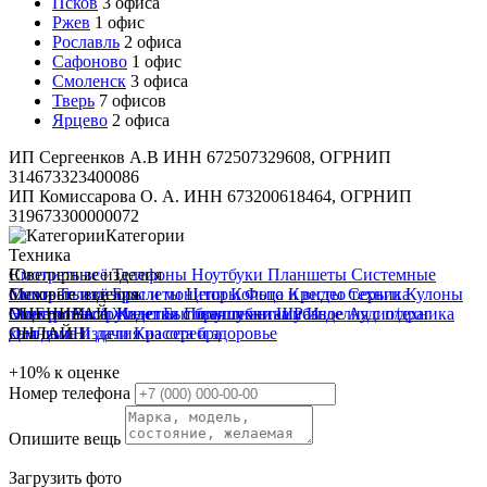
Псков
3 офиса
Ржев
1 офис
Рославль
2 офиса
Сафоново
1 офис
Смоленск
3 офиса
Тверь
7 офисов
Ярцево
2 офиса
ИП Сергеенков А.В ИНН 672507329608, ОГРНИП
314673323400086
ИП Комиссарова О. А. ИНН 673200618464, ОГРНИП
319673300000072
Категории
Техника
Смотреть всё
Ювелирные изделия
Телефоны
Ноутбуки
Планшеты
Системные
блоки
Смотреть всё
Меховые изделия
Телевизоры и мониторы
Браслеты
Цепи
Кольца
Фото и видео техника
Кресты
Серьги
Кулоны
Электроинструмент
Монеты
Смотреть всё
ОЦЕНИВАЙ
Часы
Жилетки
Изделия с бриллиантами
Бытовая техника
Полушубки
Шубы
Разное
Изделия с п/драг
Аудиотехника
Для дома и дачи
камнями
ОНЛАЙН
Изделия из серебра
Красота и здоровье
+10%
к оценке
Номер телефона
Опишите вещь
Загрузить фото