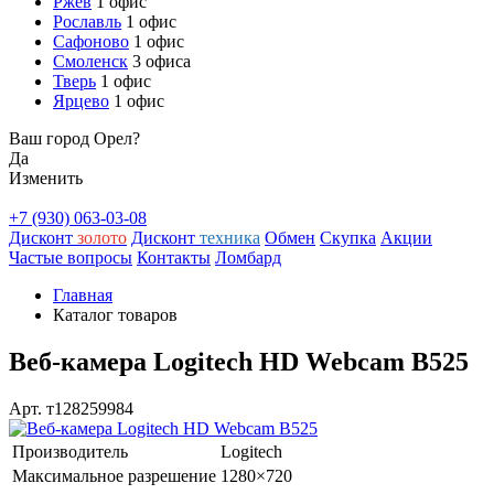
Ржев
1 офис
Рославль
1 офис
Сафоново
1 офис
Смоленск
3 офиса
Тверь
1 офис
Ярцево
1 офис
Ваш город Орел?
Да
Изменить
+7 (930) 063-03-08
Дисконт
золото
Дисконт
техника
Обмен
Скупка
Акции
Частые вопросы
Контакты
Ломбард
Главная
Каталог товаров
Веб-камера Logitech HD Webcam B525
Арт. т128259984
Производитель
Logitech
Максимальное разрешение
1280×720