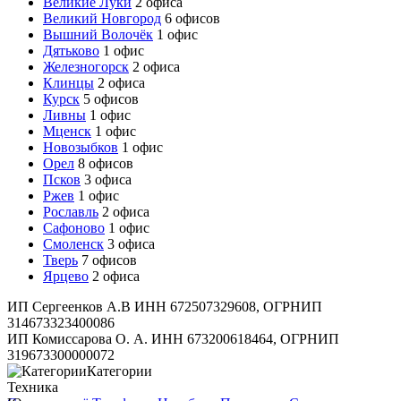
Великие Луки
2 офиса
Великий Новгород
6 офисов
Вышний Волочёк
1 офис
Дятьково
1 офис
Железногорск
2 офиса
Клинцы
2 офиса
Курск
5 офисов
Ливны
1 офис
Мценск
1 офис
Новозыбков
1 офис
Орел
8 офисов
Псков
3 офиса
Ржев
1 офис
Рославль
2 офиса
Сафоново
1 офис
Смоленск
3 офиса
Тверь
7 офисов
Ярцево
2 офиса
ИП Сергеенков А.В ИНН 672507329608, ОГРНИП
314673323400086
ИП Комиссарова О. А. ИНН 673200618464, ОГРНИП
319673300000072
Категории
Техника