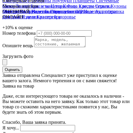
Смотреть всё
Ювелирные изделия
Телефоны
Ноутбуки
Планшеты
Системные
блоки
Смотреть всё
Меховые изделия
Телевизоры и мониторы
Браслеты
Цепи
Кольца
Фото и видео техника
Кресты
Серьги
Кулоны
Электроинструмент
Монеты
Смотреть всё
ОЦЕНИВАЙ
Часы
Жилетки
Изделия с бриллиантами
Бытовая техника
Полушубки
Шубы
Разное
Изделия с п/драг
Аудиотехника
Для дома и дачи
камнями
ОНЛАЙН
Изделия из серебра
Красота и здоровье
+10%
к оценке
Номер телефона
Опишите вещь
Загрузить фото
Оценить
Заявка отправлена
Специалист уже приступил к оценке
вашего залога. Немного терпения и он с вами свяжется!
Заявка на товар
Даже, если интересующего товара не оказалось в наличии -
Вы можете оставить на него заявку. Как только этот товар или
товар со схожими характеристиками появится у нас, Вы
будете знать об этом первым.
Спасибо, Ваша заявка принята.
Я хочу...