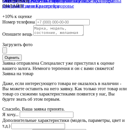
Электроинструмент
Монеты
Смотреть всё
ОЦЕНИВАЙ
Часы
Жилетки
Изделия с бриллиантами
Бытовая техника
Полушубки
Шубы
Разное
Изделия с п/драг
Аудиотехника
Для дома и дачи
камнями
ОНЛАЙН
Изделия из серебра
Красота и здоровье
+10%
к оценке
Номер телефона
Опишите вещь
Загрузить фото
Оценить
Заявка отправлена
Специалист уже приступил к оценке
вашего залога. Немного терпения и он с вами свяжется!
Заявка на товар
Даже, если интересующего товара не оказалось в наличии -
Вы можете оставить на него заявку. Как только этот товар или
товар со схожими характеристиками появится у нас, Вы
будете знать об этом первым.
Спасибо, Ваша заявка принята.
Я хочу...
Дополнительные характеристики (модель, параметры, цвет и
т.д.)