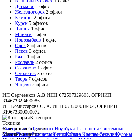
Вышний Волочёк
1 офис
Дятьково
1 офис
Железногорск
2 офиса
Клинцы
2 офиса
Курск
5 офисов
Ливны
1 офис
Мценск
1 офис
Новозыбков
1 офис
Орел
8 офисов
Псков
3 офиса
Ржев
1 офис
Рославль
2 офиса
Сафоново
1 офис
Смоленск
3 офиса
Тверь
7 офисов
Ярцево
2 офиса
ИП Сергеенков А.В ИНН 672507329608, ОГРНИП
314673323400086
ИП Комиссарова О. А. ИНН 673200618464, ОГРНИП
319673300000072
Категории
Техника
Смотреть всё
Ювелирные изделия
Телефоны
Ноутбуки
Планшеты
Системные
блоки
Смотреть всё
Меховые изделия
Телевизоры и мониторы
Браслеты
Цепи
Кольца
Фото и видео техника
Кресты
Серьги
Кулоны