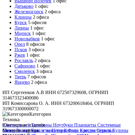
Вышний Волочёк
1 офис
Дятьково
1 офис
Железногорск
2 офиса
Клинцы
2 офиса
Курск
5 офисов
Ливны
1 офис
Мценск
1 офис
Новозыбков
1 офис
Орел
8 офисов
Псков
3 офиса
Ржев
1 офис
Рославль
2 офиса
Сафоново
1 офис
Смоленск
3 офиса
Тверь
7 офисов
Ярцево
2 офиса
ИП Сергеенков А.В ИНН 672507329608, ОГРНИП
314673323400086
ИП Комиссарова О. А. ИНН 673200618464, ОГРНИП
319673300000072
Категории
Техника
Смотреть всё
Ювелирные изделия
Телефоны
Ноутбуки
Планшеты
Системные
блоки
Смотреть всё
Меховые изделия
Телевизоры и мониторы
Браслеты
Цепи
Кольца
Фото и видео техника
Кресты
Серьги
Кулоны