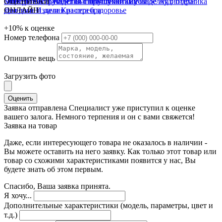
Электроинструмент
Монеты
Смотреть всё
ОЦЕНИВАЙ
Часы
Жилетки
Изделия с бриллиантами
Бытовая техника
Полушубки
Шубы
Разное
Изделия с п/драг
Аудиотехника
Для дома и дачи
камнями
ОНЛАЙН
Изделия из серебра
Красота и здоровье
+10%
к оценке
Номер телефона
Опишите вещь
Загрузить фото
Оценить
Заявка отправлена
Специалист уже приступил к оценке
вашего залога. Немного терпения и он с вами свяжется!
Заявка на товар
Даже, если интересующего товара не оказалось в наличии -
Вы можете оставить на него заявку. Как только этот товар или
товар со схожими характеристиками появится у нас, Вы
будете знать об этом первым.
Спасибо, Ваша заявка принята.
Я хочу...
Дополнительные характеристики (модель, параметры, цвет и
т.д.)