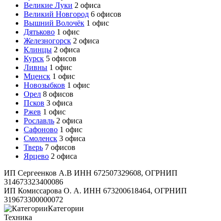
Великие Луки
2 офиса
Великий Новгород
6 офисов
Вышний Волочёк
1 офис
Дятьково
1 офис
Железногорск
2 офиса
Клинцы
2 офиса
Курск
5 офисов
Ливны
1 офис
Мценск
1 офис
Новозыбков
1 офис
Орел
8 офисов
Псков
3 офиса
Ржев
1 офис
Рославль
2 офиса
Сафоново
1 офис
Смоленск
3 офиса
Тверь
7 офисов
Ярцево
2 офиса
ИП Сергеенков А.В ИНН 672507329608, ОГРНИП
314673323400086
ИП Комиссарова О. А. ИНН 673200618464, ОГРНИП
319673300000072
Категории
Техника