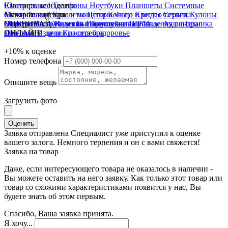
Смотреть всё
Ювелирные изделия
Телефоны
Ноутбуки
Планшеты
Системные
блоки
Смотреть всё
Меховые изделия
Телевизоры и мониторы
Браслеты
Цепи
Кольца
Фото и видео техника
Кресты
Серьги
Кулоны
Электроинструмент
Монеты
Смотреть всё
ОЦЕНИВАЙ
Часы
Жилетки
Изделия с бриллиантами
Бытовая техника
Полушубки
Шубы
Разное
Изделия с п/драг
Аудиотехника
Для дома и дачи
камнями
ОНЛАЙН
Изделия из серебра
Красота и здоровье
+10%
к оценке
Номер телефона
Опишите вещь
Загрузить фото
Оценить
Заявка отправлена
Специалист уже приступил к оценке
вашего залога. Немного терпения и он с вами свяжется!
Заявка на товар
Даже, если интересующего товара не оказалось в наличии -
Вы можете оставить на него заявку. Как только этот товар или
товар со схожими характеристиками появится у нас, Вы
будете знать об этом первым.
Спасибо, Ваша заявка принята.
Я хочу...