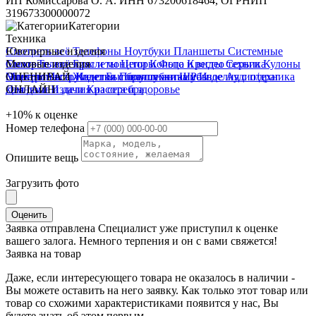
ИП Комиссарова О. А. ИНН 673200618464, ОГРНИП
319673300000072
Категории
Техника
Смотреть всё
Ювелирные изделия
Телефоны
Ноутбуки
Планшеты
Системные
блоки
Смотреть всё
Меховые изделия
Телевизоры и мониторы
Браслеты
Цепи
Кольца
Фото и видео техника
Кресты
Серьги
Кулоны
Электроинструмент
Монеты
Смотреть всё
ОЦЕНИВАЙ
Часы
Жилетки
Изделия с бриллиантами
Бытовая техника
Полушубки
Шубы
Разное
Изделия с п/драг
Аудиотехника
Для дома и дачи
камнями
ОНЛАЙН
Изделия из серебра
Красота и здоровье
+10%
к оценке
Номер телефона
Опишите вещь
Загрузить фото
Оценить
Заявка отправлена
Специалист уже приступил к оценке
вашего залога. Немного терпения и он с вами свяжется!
Заявка на товар
Даже, если интересующего товара не оказалось в наличии -
Вы можете оставить на него заявку. Как только этот товар или
товар со схожими характеристиками появится у нас, Вы
будете знать об этом первым.