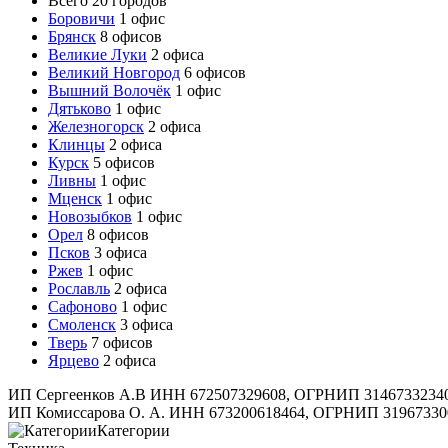
Всего 20 городов
Боровичи
1 офис
Брянск
8 офисов
Великие Луки
2 офиса
Великий Новгород
6 офисов
Вышний Волочёк
1 офис
Дятьково
1 офис
Железногорск
2 офиса
Клинцы
2 офиса
Курск
5 офисов
Ливны
1 офис
Мценск
1 офис
Новозыбков
1 офис
Орел
8 офисов
Псков
3 офиса
Ржев
1 офис
Рославль
2 офиса
Сафоново
1 офис
Смоленск
3 офиса
Тверь
7 офисов
Ярцево
2 офиса
ИП Сергеенков А.В ИНН 672507329608, ОГРНИП 3146733234
ИП Комиссарова О. А. ИНН 673200618464, ОГРНИП 31967330
Категории