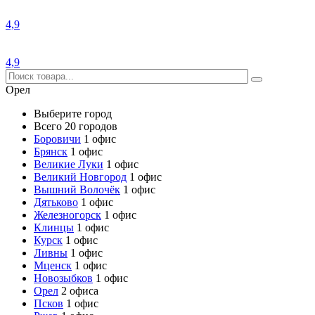
4,9
4,9
Орел
Выберите город
Всего 20 городов
Боровичи
1 офис
Брянск
1 офис
Великие Луки
1 офис
Великий Новгород
1 офис
Вышний Волочёк
1 офис
Дятьково
1 офис
Железногорск
1 офис
Клинцы
1 офис
Курск
1 офис
Ливны
1 офис
Мценск
1 офис
Новозыбков
1 офис
Орел
2 офиса
Псков
1 офис