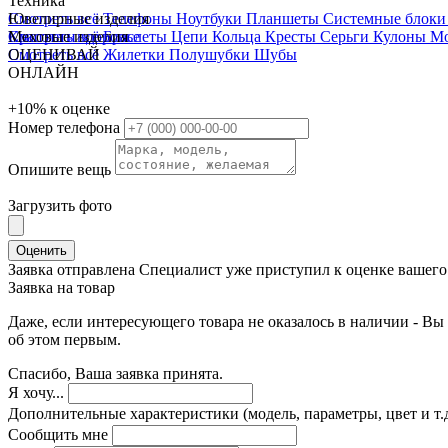
Техника
Смотреть всё
Ювелирные изделия
Телефоны
Ноутбуки
Планшеты
Системные блок
Красота и здоровье
Смотреть всё
Меховые изделия
Браслеты
Цепи
Кольца
Кресты
Серьги
Кулоны
М
Смотреть всё
ОЦЕНИВАЙ
Жилетки
Полушубки
Шубы
ОНЛАЙН
+10%
к оценке
Номер телефона
Опишите вещь
Загрузить фото
Оценить
Заявка отправлена
Специалист уже приступил к оценке вашего 
Заявка на товар
Даже, если интересующего товара не оказалось в наличии - Вы 
об этом первым.
Спасибо, Ваша заявка принята.
Я хочу...
Дополнительные характеристики (модель, параметры, цвет и т.д
Сообщить мне